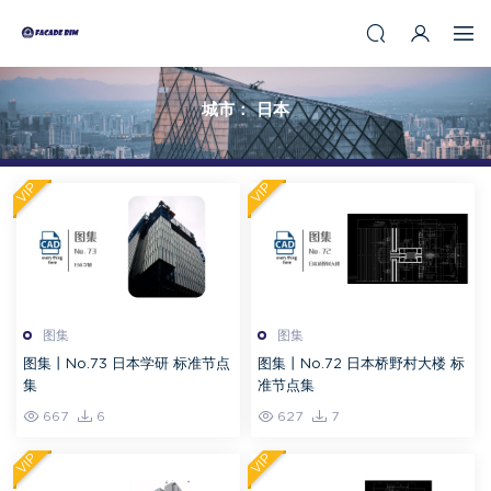
城市：
日本
VIP
VIP
图集
图集
图集丨No.73 日本学研 标准节点
图集丨No.72 日本桥野村大楼 标
集
准节点集
667
6
627
7
VIP
VIP