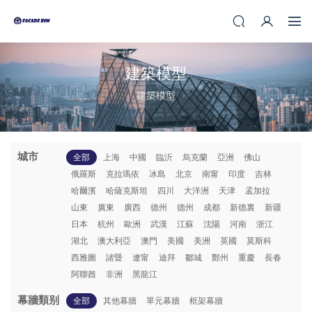
建築模型
建築模型
城市
全部
上海
中國
臨沂
烏克蘭
亞洲
佛山
俄羅斯
克拉瑪依
冰島
北京
南甯
印度
吉林
哈爾濱
哈薩克斯坦
四川
大洋洲
天津
孟加拉
山東
廣東
廣西
德州
德州
成都
新德裏
新疆
日本
杭州
歐洲
武漢
江蘇
沈陽
河南
浙江
湖北
澳大利亞
澳門
美國
美洲
英國
莫斯科
西雅圖
諸暨
遼甯
迪拜
鄒城
鄭州
重慶
長春
阿聯酋
非洲
黑龍江
幕牆類别
全部
其他幕牆
單元幕牆
框架幕牆