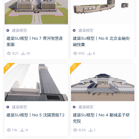
建築模型
建築模型
建築SU模型丨No.7 齊河智慧産
建築SU模型丨No.6 北京金融街·
業園
融悅彙
821
10
816
6
VIP
VIP
建築模型
建築模型
建築SU模型丨No.5 沈陽寶能T2
建築SU模型丨No.4 鄒城孟子研
究院
1.1k
9
826
1