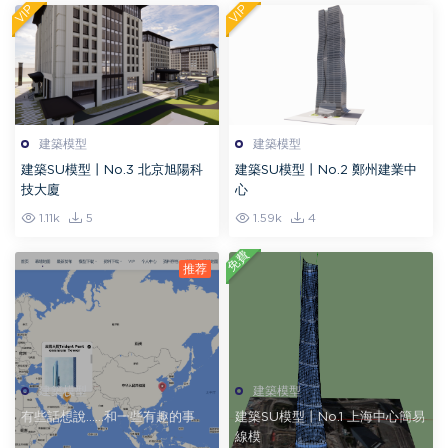
VIP
VIP
建築模型
建築模型
建築SU模型丨No.3 北京旭陽科
建築SU模型丨No.2 鄭州建業中
技大廈
心
1.11k
5
1.59k
4
免費
建築模型
建築模型
有些話想說……和一些有趣的事
建築SU模型丨No.1 上海中心簡易
線模