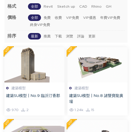
格式
全部
Revit
Sketch up
CAD
Rhino
GH
價格
全部
免費
收費
VIP免費
VIP優惠
年費VIP免費
終身VIP免費
排序
最新
推薦
下載
浏覽
評論
更新
VIP
VIP
建築模型
建築模型
建築SU模型丨No.9 臨沂汀香郡
建築SU模型丨No.8 諸暨寶龍廣
場
970
2
1.24k
15
VIP
VIP