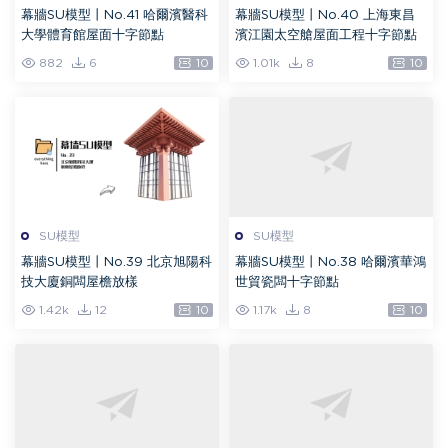
幕牆SU模型丨No.41 哈爾濱醫科
幕牆SU模型丨No.40 上海東昌
大學體育館屋面十字節點
濱江園太空艙屋面工程十字節點
882
6
10
1.01k
8
10
SU模型
SU模型
幕牆SU模型丨No.39 北京旭陽科
幕牆SU模型丨No.38 哈爾濱華鴻
技大廈銅闆屋檐放樣
世貿瓷闆十字節點
1.42k
12
10
1.17k
8
10