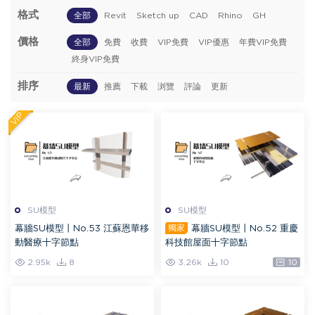
格式
全部
Revit
Sketch up
CAD
Rhino
GH
價格
全部
免費
收費
VIP免費
VIP優惠
年費VIP免費
終身VIP免費
排序
最新
推薦
下載
浏覽
評論
更新
VIP
SU模型
SU模型
獨家
幕牆SU模型丨No.53 江蘇恩華移
幕牆SU模型丨No.52 重慶
動醫療十字節點
科技館屋面十字節點
2.95k
8
3.26k
10
10