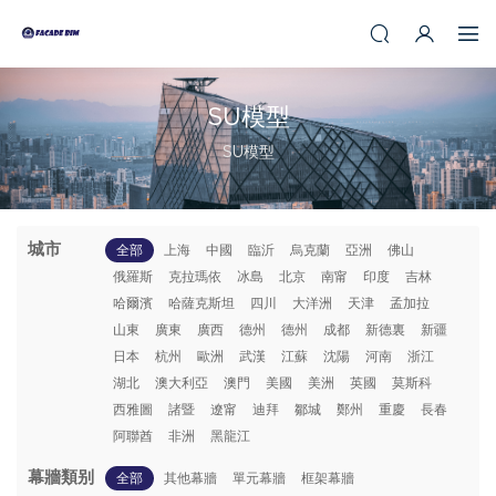
SU模型
SU模型
城市
全部
上海
中國
臨沂
烏克蘭
亞洲
佛山
俄羅斯
克拉瑪依
冰島
北京
南甯
印度
吉林
哈爾濱
哈薩克斯坦
四川
大洋洲
天津
孟加拉
山東
廣東
廣西
德州
德州
成都
新德裏
新疆
日本
杭州
歐洲
武漢
江蘇
沈陽
河南
浙江
湖北
澳大利亞
澳門
美國
美洲
英國
莫斯科
西雅圖
諸暨
遼甯
迪拜
鄒城
鄭州
重慶
長春
阿聯酋
非洲
黑龍江
幕牆類别
全部
其他幕牆
單元幕牆
框架幕牆