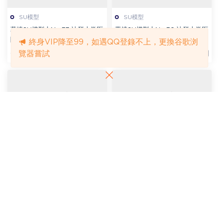
SU模型
SU模型
幕墙SU模型丨No.37 迪拜大学医
幕墙SU模型丨No.36 迪拜大学医
院展厅样件G2+G5
院展厅样件G1+G6
終身VIP降至99，如遇QQ登錄不上，更換谷歌浏
覽器嘗試
1.49k
9
15
812
7
15
SU模型
SU模型
幕墙SU模型丨No.35 迪拜TRUM
幕墙SU模型丨No.34 印度铂尔曼
P酒店单元转接件放样
酒店 入口SPA放样
856
7
10
1k
5
10