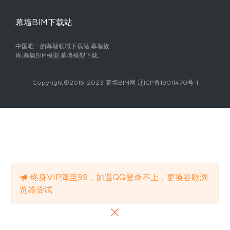
幕墙BIM下载站
中国唯一的幕墙领域下载站,幕墙族
库,幕墙BIM模型,幕墙模型下载.
Copyright©2016-2023 幕墙BIM网 辽ICP备19011470号-1
终身VIP降至99，如遇QQ登录不上，更换谷歌浏
览器尝试