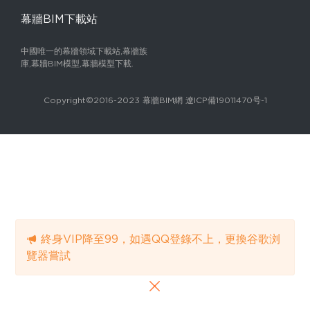
幕牆BIM下載站
中國唯一的幕牆領域下載站,幕牆族
庫,幕牆BIM模型,幕牆模型下載.
Copyright©2016-2023 幕牆BIM網 遼ICP備19011470号-1
終身VIP降至99，如遇QQ登錄不上，更換谷歌浏
覽器嘗試