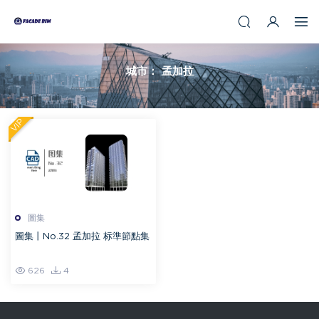
城市：
孟加拉
VIP
圖集
圖集丨No.32 孟加拉 标準節點集
626
4