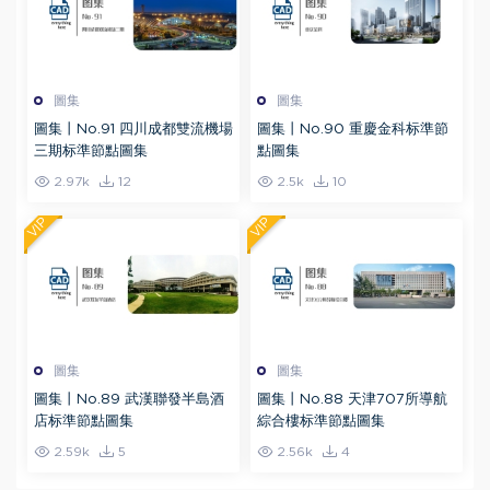
圖集
圖集
圖集丨No.91 四川成都雙流機場
圖集丨No.90 重慶金科标準節
三期标準節點圖集
點圖集
2.97k
12
2.5k
10
VIP
VIP
圖集
圖集
圖集丨No.89 武漢聯發半島酒
圖集丨No.88 天津707所導航
店标準節點圖集
綜合樓标準節點圖集
2.59k
5
2.56k
4