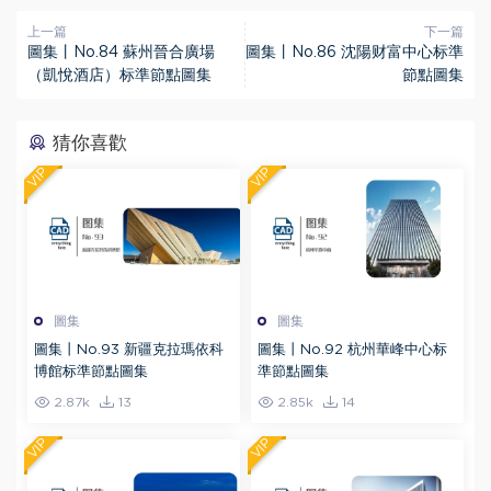
上一篇
下一篇
圖集丨No.84 蘇州晉合廣場
圖集丨No.86 沈陽财富中心标準
（凱悅酒店）标準節點圖集
節點圖集
猜你喜歡
VIP
VIP
圖集
圖集
圖集丨No.93 新疆克拉瑪依科
圖集丨No.92 杭州華峰中心标
博館标準節點圖集
準節點圖集
2.87k
13
2.85k
14
VIP
VIP