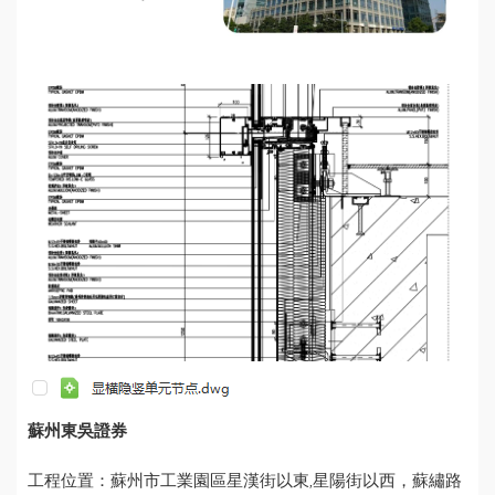
蘇州東吳證券
工程位置：蘇州市工業園區星漢街以東,星陽街以西，蘇繡路