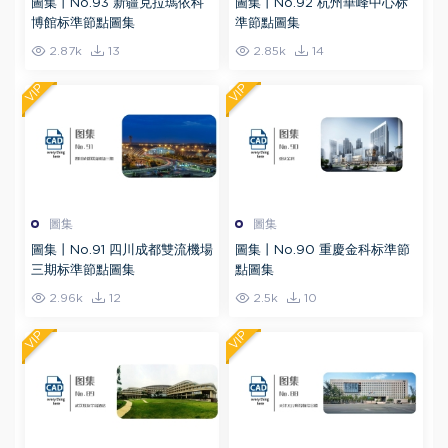
圖集丨No.93 新疆克拉瑪依科
圖集丨No.92 杭州華峰中心标
博館标準節點圖集
準節點圖集
2.87k
13
2.85k
14
VIP
VIP
圖集
圖集
圖集丨No.91 四川成都雙流機場
圖集丨No.90 重慶金科标準節
三期标準節點圖集
點圖集
2.96k
12
2.5k
10
VIP
VIP