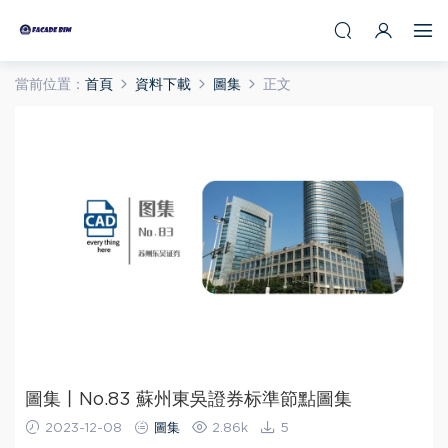
當前位置：
首頁
資料下載
圖集
正文
圖集丨No.83 蘇州東吳證券标準節點圖集
2023-12-08
圖集
2.86k
5