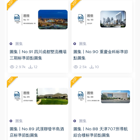
VIP
VIP
圖集
圖集
圖集丨No.91 四川成都雙流機場
圖集丨No.90 重慶金科标準節
三期标準節點圖集
點圖集
2.97k
12
2.5k
10
VIP
VIP
圖集
圖集
圖集丨No.89 武漢聯發半島酒
圖集丨No.88 天津707所導航
店标準節點圖集
綜合樓标準節點圖集