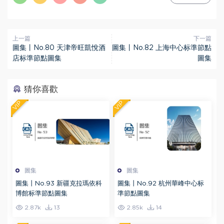
上一篇
下一篇
圖集丨No.80 天津帝旺凱悅酒
圖集丨No.82 上海中心标準節點
店标準節點圖集
圖集
猜你喜歡
VIP
VIP
圖集
圖集
圖集丨No.93 新疆克拉瑪依科
圖集丨No.92 杭州華峰中心标
博館标準節點圖集
準節點圖集
2.87k
13
2.85k
14