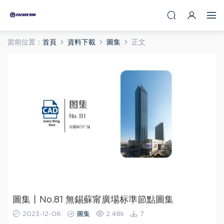
當前位置：
首頁
資料下載
圖集
正文
圖集丨No.81 無錫蘇甯廣場标準節點圖集
2023-12-06
圖集
2.48k
7