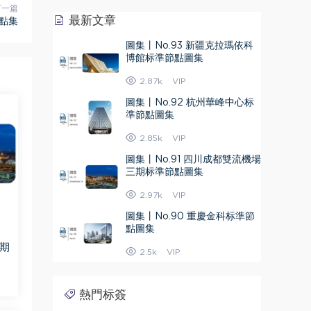
下一篇
最新文章
節點集
圖集丨No.93 新疆克拉瑪依科
博館标準節點圖集
2.87k
VIP
圖集丨No.92 杭州華峰中心标
準節點圖集
2.85k
VIP
圖集丨No.91 四川成都雙流機場
三期标準節點圖集
2.97k
VIP
圖集丨No.90 重慶金科标準節
點圖集
三期
2.5k
VIP
熱門标簽