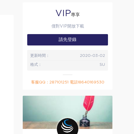
VIP
專享
僅對VIP開放下載
請先登錄
更新時間：
2020-03-02
格式：
SU
客服QQ：287101251 電話18640169530