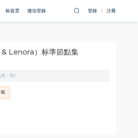
标簽雲
微信登錄
登錄
注冊
 & Lenora）标準節點集
格式：
SU
下載