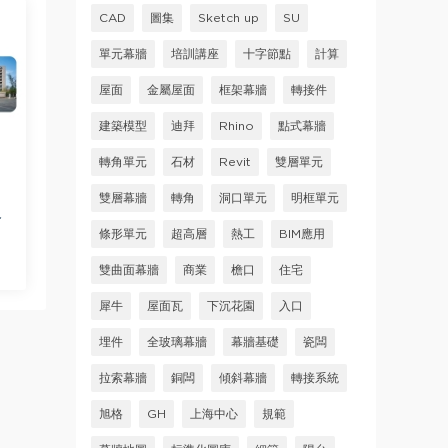
CAD
圖集
Sketch up
SU
單元幕牆
培訓講座
十字節點
計算
屋面
金屬屋面
框架幕牆
轉接件
建築模型
迪拜
Rhino
點式幕牆
轉角單元
石材
Revit
雙層單元
雙層幕牆
轉角
洞口單元
明框單元
合
條形單元
超高層
熱工
BIM應用
雙曲面幕牆
商業
檐口
住宅
犀牛
屋面瓦
下沉花園
入口
埋件
全玻璃幕牆
幕牆基礎
瓷闆
拉索幕牆
銅闆
傾斜幕牆
轉接系統
旭格
GH
上海中心
規範