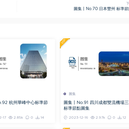
圖集丨No.70 日本豐州 标準
VIP
圖集
o.92 杭州華峰中心标準節
圖集丨No.91 四川成都雙流機場
标準節點圖集
2-17
2.85k
0
14
2023-12-16
2.97k
0
12