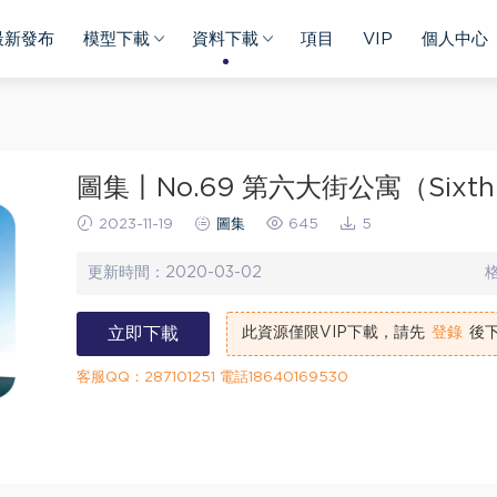
最新發布
模型下載
資料下載
項目
VIP
個人中心
圖集丨No.69 第六大街公寓（Sixth
2023-11-19
圖集
645
5
更新時間：
2020-03-02
立即下載
此資源僅限VIP下載，請先
登錄
後
客服QQ：287101251 電話18640169530