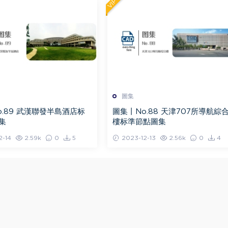
VIP
圖集
o.89 武漢聯發半島酒店标
圖集丨No.88 天津707所導航綜
集
樓标準節點圖集
2-14
2.59k
0
5
2023-12-13
2.56k
0
4