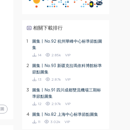
相關下載排行
1
圖集丨No.92 杭州華峰中心标準節點圖
集
14
2.85k
VIP
2
圖集丨No.93 新疆克拉瑪依科博館标準
節點圖集
13
2.87k
VIP
3
圖集丨No.91 四川成都雙流機場三期标
準節點圖集
12
2.97k
VIP
圖
4
圖集丨No.82 上海中心标準節點圖集
11
3.02k
VIP