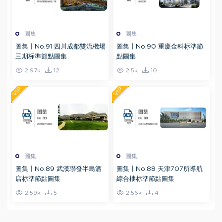
圖集
圖集
圖集丨No.91 四川成都雙流機場
圖集丨No.90 重慶金科标準節
三期标準節點圖集
點圖集
2.97k
12
2.5k
10
VIP
VIP
圖集
圖集
圖集丨No.89 武漢聯發半島酒
圖集丨No.88 天津707所導航
店标準節點圖集
綜合樓标準節點圖集
2.59k
5
2.56k
4