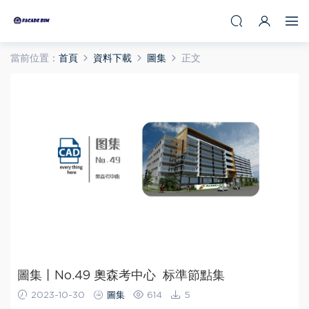
當前位置：
首頁
資料下載
圖集
正文
圖集丨No.49 奧森考中心 标準節點集
2023-10-30
圖集
614
5