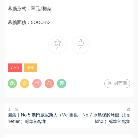
幕牆形式：單元/框架
幕牆面積：5000m
2
0
0
CAD
圖集
封面圖
上一篇
下一篇
圖集丨No.5 澳門威尼斯人（Ve
圖集丨No.7 冰島保齡球館（Egi
netian）标準節點集
lshol）标準節點集