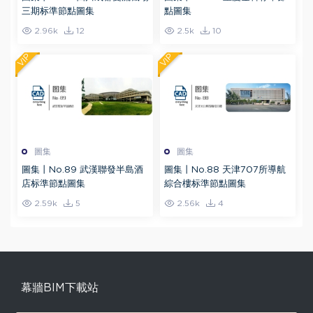
三期标準節點圖集
點圖集
2.96k
12
2.5k
10
VIP
VIP
圖集
圖集
圖集丨No.89 武漢聯發半島酒
圖集丨No.88 天津707所導航
店标準節點圖集
綜合樓标準節點圖集
2.59k
5
2.56k
4
幕牆BIM下載站