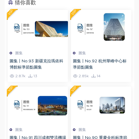
猜你喜歡
VIP
VIP
圖集
圖集
圖集丨No.93 新疆克拉瑪依科
圖集丨No.92 杭州華峰中心标
博館标準節點圖集
準節點圖集
2.87k
13
2.85k
14
VIP
VIP
圖集
圖集
圖集丨No.91 四川成都雙流機場
圖集丨No.90 重慶金科标準節